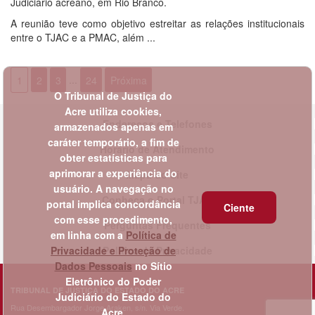
Judiciário acreano, em Rio Branco.
A reunião teve como objetivo estreitar as relações institucionais
entre o TJAC e a PMAC, além ...
1
2
3
...
24
Próxima
O Tribunal de Justiça do
Acre utiliza cookies,
Endereços e Telefones
armazenados apenas em
caráter temporário, a fim de
Horário de Atendimento
obter estatísticas para
aprimorar a experiência do
Mapa do Site
usuário. A navegação no
Conheça o Portal TJAC
portal implica concordância
Ciente
com esse procedimento,
Perguntas Frequentes
em linha com a
Política de
Privacidade e Proteção de
Política de Privacidade
Dados Pessoais
no Sítio
Eletrônico do Poder
TRIBUNAL DE JUSTIÇA DO ESTADO DO ACRE
Judiciário do Estado do
Rua Desembargador Jorge Araken, s/n. Via Verde.
Acre.